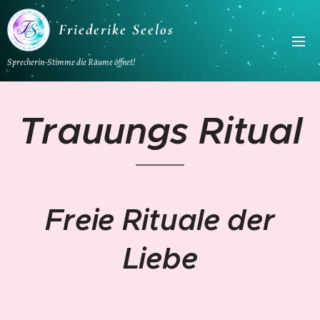
Friederike Seelos
Sprecherin-Stimme die Räume öffnet!
Trauungs Ritual
Freie Rituale der
Liebe
💗
💗
💗