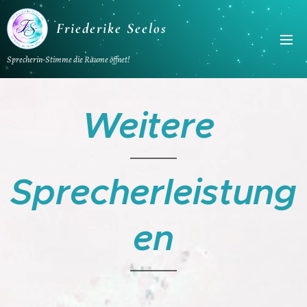
Friederike Seelos
Sprecherin-Stimme die Räume öffnet!
Weitere
Sprecherleistung
en