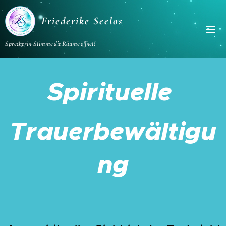
Friederike Seelos
Sprecherin-Stimme die Räume öffnet!
Spirituelle
Trauerbewältigu
ng